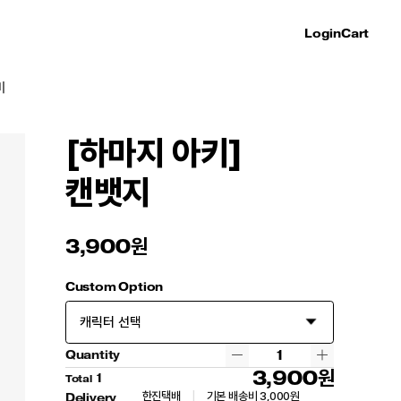
Login
Cart
미
[하마지 아키]
캔뱃지
3,900
Custom Option
Quantity
3,900
1
Total
한진택배
|
기본 배송비 3,000원
Delivery