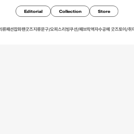
Editorial
Collection
Store
의류
패션잡화
팬굿즈
지류
문구/오피스
리빙
쿠션/패브릭
액자
수공예 굿즈
토이/취