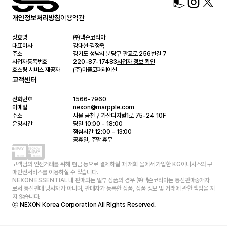
개인정보처리방침
이용약관
상호명
㈜넥슨코리아
대표이사
강대현·김정욱
주소
경기도 성남시 분당구 판교로 256번길 7
사업자등록번호
220-87-17483
사업자 정보 확인
호스팅 서비스 제공자
(주)마플코퍼레이션
고객센터
전화번호
1566-7960
이메일
nexon@marpple.com
주소
서울 금천구 가산디지털1로 75-24 10F
운영시간
평일 10:00 - 18:00
점심시간 12:00 - 13:00
공휴일, 주말 휴무
고객님의 안전거래를 위해 현금 등으로 결제하실 때 저희 몰에서 가입한 KG이니시스의 구
매안전서비스를 이용하실 수 있습니다.
NEXON ESSENTIAL 내 판매되는 일부 상품의 경우 ㈜넥슨코리아는 통신판매중개자
로서 통신판매 당사자가 아니며, 판매자가 등록한 상품, 상품 정보 및 거래에 관한 책임을 지
지 않습니다.
ⓒ NEXON Korea Corporation All Rights Reserved.